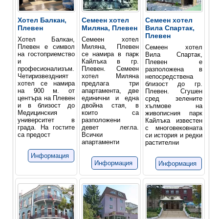
Хотел Балкан,
Семеен хотел
Семеен хотел
Плевен
Миляна, Плевен
Вила Спартак,
Плевен
Хотел Балкан,
Семеен хотел
Плевен е символ
Миляна, Плевен
Семеен хотел
на гостоприемство
се намира в парк
Вила Спартак,
и
Кайлъка в гр.
Плевен е
професиoнализъм.
Плевен. Семеен
разположена в
Четиризвездният
хотел Миляна
непосредствена
хотел се намира
предлага три
близост до гр.
на 900 м. от
апартамента, две
Плевен. Сгушен
центъра на Плевен
единични и една
сред зелените
и в близост до
двойна стая, в
хълмове на
Медицинския
които са
живописния парк
университет в
разположени
Кайлъка известен
града. На гостите
девет легла.
с многовековната
са предост
Всички
си история и редки
апартаменти
растителни
Информация
Информация
Информация