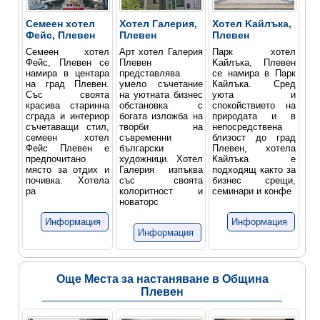
Семеен хотел
Хотел Галерия,
Хотел Kайлъка,
Фейс, Плевен
Плевен
Плевен
Семеен хотел
Арт хотел Галерия
Парк хотел
Фейс, Плевен се
Плевен
Kайлъка, Плевен
намира в центара
представлява
се намира в Парк
на град Плевен.
умело съчетание
Кайлъка. Сред
Със своята
на уютната бизнес
уюта и
красива старинна
обстановка с
спокойствието на
сграда и интериор
богата изложба на
природата и в
съчетаващи стил,
творби на
непосредствена
семеен хотел
съвременни
близост до град
Фейс Плевен е
български
Плевен, хотела
предпочитано
художници. Хотел
Кайлъка е
място за отдих и
Галерия изпъква
подходящ както за
почивка. Хотела
със своята
бизнес срещи,
ра
колоритност и
семинари и конфе
новаторс
Информация
Информация
Информация
Още Места за настаняване в Община
Плевен