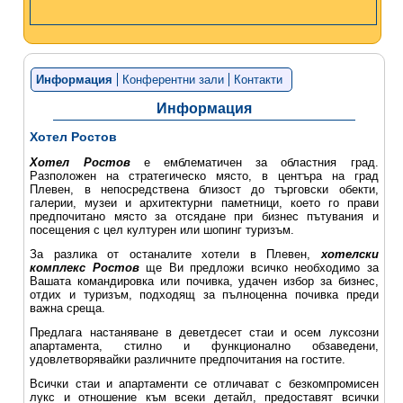
Информация
Конферентни зали
Контакти
Информация
Хотел Ростов
Хотел Ростов
е емблематичен за областния град.
Разположен на стратегическо място, в центъра на град
Плевен, в непосредствена близост до търговски обекти,
галерии, музеи и архитектурни паметници, което го прави
предпочитано място за отсядане при бизнес пътувания и
посещения с цел културен или шопинг туризъм.
За разлика от останалите хотели в Плевен,
хотелски
комплекс Ростов
ще Ви предложи всичко необходимо за
Вашата командировка или почивка, удачен избор за бизнес,
отдих и туризъм, подходящ за пълноценна почивка преди
важна среща.
Предлага настаняване в деветдесет стаи и осем луксозни
апартамента, стилно и функционално обзаведени,
удовлетворявайки различните предпочитания на гостите.
Всички стаи и апартаменти се отличават с безкомпромисен
лукс и отношение към всеки детайл, предоставят всички