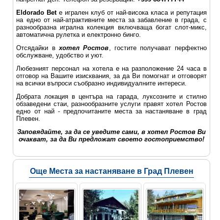
Eldorado Bet
е игрален клуб от най-висока класа и репутация
на едно от най-атрактивните места за забавление в града, с
разнообразна игрална колекция включваща богат слот-микс,
автоматична рулетка и електронно бинго.
Отсядайки в
хотел Ростов
, гостите получават перфектно
обслужване, удобство и уют.
Любезният персонал на хотела е на разположение 24 часа в
отговор на Вашите изисквания, за да Ви помогнат и отговорят
на всички въпроси съобразно индивидуалните интереси.
Добрата локация в центъра на гарада, луксозните и стилно
обзаведени стаи, разнообразните услуги правят хотел Ростов
едно от най - предпочитаните места за настаняване в град
Плевен.
Заповядайте, за да се уведите сами, в хотел Ростов Ви
очакват, за да Ви предложат своето гостоприемство!
Още Места за настаняване в Град Плевен