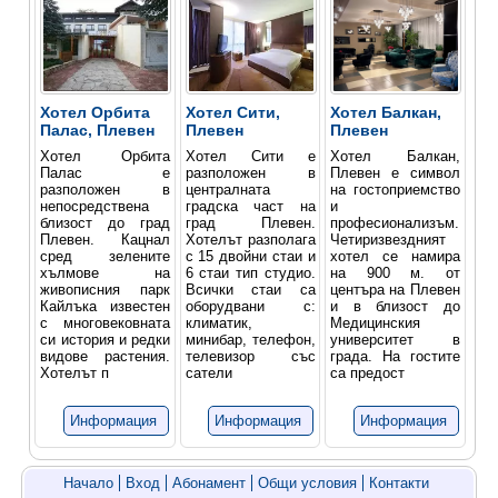
Хотел Oрбита
Хотел Сити,
Хотел Балкан,
Палас, Плевен
Плевен
Плевен
Хотел Орбита
Хотел Сити е
Хотел Балкан,
Палас е
разположен в
Плевен е символ
разположен в
централната
на гостоприемство
непосредствена
градска част на
и
близост до град
град Плевен.
професиoнализъм.
Плевен. Кацнал
Хотелът разполага
Четиризвездният
сред зелените
с 15 двойни стаи и
хотел се намира
хълмове на
6 стаи тип студио.
на 900 м. от
живописния парк
Всички стаи са
центъра на Плевен
Кайлъка известен
обoрудвани с:
и в близост до
с многовековната
климатик,
Медицинския
си история и редки
минибар, телефон,
университет в
видове растения.
телевизор със
града. На гостите
Хотелът п
сатели
са предост
Информация
Информация
Информация
Начало
Вход
Абонамент
Общи условия
Контакти