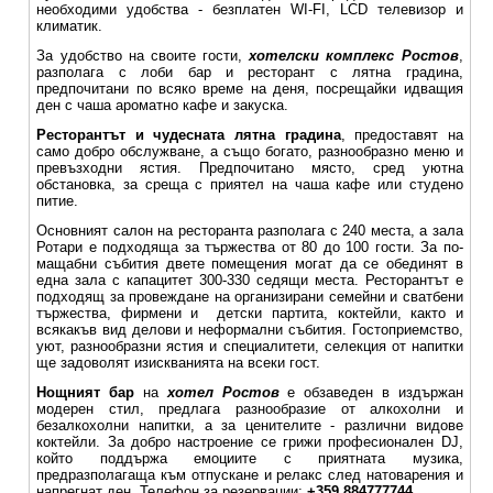
необходими удобства - безплатен WI-FI, LCD телевизор и
климатик.
За удобство на своите гости,
хотелски комплекс Ростов
,
разполага с лоби бар и ресторант с лятна градина,
предпочитани по всяко време на деня, посрещайки идващия
ден с чаша ароматно кафе и закуска.
Ресторантът и чудесната лятна градина
, предоставят на
само добро обслужване, а също богато, разнообразно меню и
превъзходни ястия. Предпочитано място, сред уютна
обстановка, за среща с приятел на чаша кафе или студено
питие.
Основният салон на ресторанта разполага с 240 места, а зала
Ротари е подходяща за тържества от 80 до 100 гости. За по-
мащабни събития двете помещения могат да се обединят в
една зала с капацитет 300-330 седящи места. Ресторантът е
подходящ за провеждане на организирани семейни и сватбени
тържества, фирмени и детски партита, коктейли, както и
всякакъв вид делови и неформални събития. Гостоприемство,
уют, разнообразни ястия и специалитети, селекция от напитки
ще задоволят изискванията на всеки гост.
Нощният бар
на
хотел Ростов
е обзаведен в издържан
модерен стил, предлага разнообразие от алкохолни и
безалкохолни напитки, а за ценителите - различни видове
коктейли. За добро настроение се грижи професионален DJ,
който поддържа емоциите с приятната музика,
предразполагаща към отпускане и релакс след натоварения и
напрегнат ден. Телефон за резервации:
+359 884777744