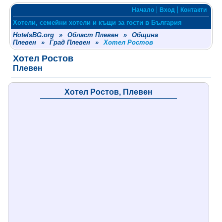
Начало
Вход
Контакти
Хотели, семейни хотели и къщи за гости в България
HotelsBG.org
»
Област Плевен
»
Община
Плевен
»
Град Плевен
»
Хотел Ростов
Хотел Ростов
Плевен
Хотел Ростов, Плевен